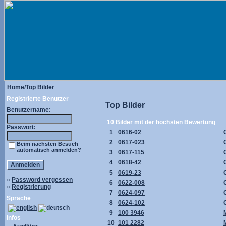
Home
/Top Bilder
Registrierte Benutzer
Top Bilder
Benutzername:
10 Bilder mit der höchsten Bewertung
Passwort:
1
0616-02
2
0617-023
Beim nächsten Besuch
automatisch anmelden?
3
0617-115
4
0618-42
5
0619-23
»
Password vergessen
6
0622-008
»
Registrierung
7
0624-097
Sprache
8
0624-102
9
100 3946
Infos
10
101 2282