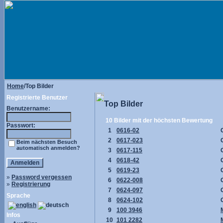
Home
/Top Bilder
Registrierte Benutzer
Top Bilder
Benutzername:
10 Bilder mit der höchsten Bewertung
Passwort:
1
0616-02
2
0617-023
Beim nächsten Besuch
automatisch anmelden?
3
0617-115
4
0618-42
5
0619-23
»
Password vergessen
6
0622-008
»
Registrierung
7
0624-097
Sprache
8
0624-102
9
100 3946
Infos
10
101 2282