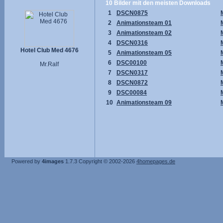
10 Bilder mit den meisten Downloads
1
DSCN0875
2
Animationsteam 01
3
Animationsteam 02
4
DSCN0316
Hotel Club Med 4676
5
Animationsteam 05
6
DSC00100
Mr.Ralf
7
DSCN0317
8
DSCN0872
9
DSC00084
10
Animationsteam 09
Powered by
4images
1.7.3
Copyright © 2002-2026
4homepages.de