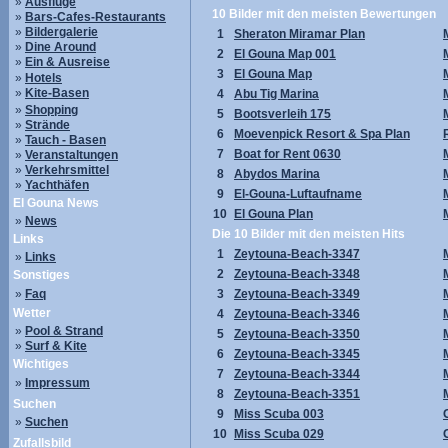
»
Ausflüge
10 Bilder mit den meisten Bewertungen
»
Bars-Cafes-Restaurants
»
Bildergalerie
1
Sheraton Miramar Plan
»
Dine Around
2
El Gouna Map 001
»
Ein & Ausreise
3
El Gouna Map
»
Hotels
»
Kite-Basen
4
Abu Tig Marina
»
Shopping
5
Bootsverleih 175
»
Strände
6
Moevenpick Resort & Spa Plan
»
Tauch - Basen
7
Boat for Rent 0630
»
Veranstaltungen
»
Verkehrsmittel
8
Abydos Marina
»
Yachthäfen
9
El-Gouna-Luftaufname
El Gouna News
10
El Gouna Plan
»
News
Die 10 Bilder mit den meisten Hits
Links
1
Zeytouna-Beach-3347
»
Links
2
Zeytouna-Beach-3348
Sonstiges
»
Faq
3
Zeytouna-Beach-3349
Wetter
4
Zeytouna-Beach-3346
»
Pool & Strand
5
Zeytouna-Beach-3350
»
Surf & Kite
6
Zeytouna-Beach-3345
Wichtiges
7
Zeytouna-Beach-3344
»
Impressum
8
Zeytouna-Beach-3351
Suchen
9
Miss Scuba 003
»
Suchen
10
Miss Scuba 029
Zufallsbild