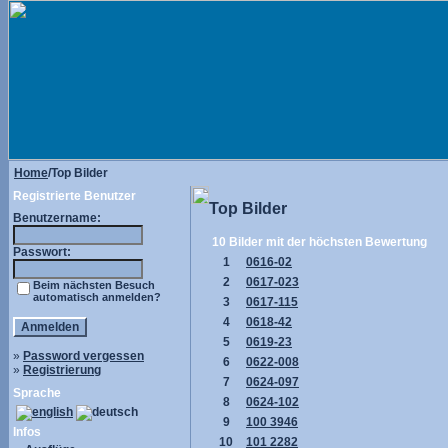
Home
/Top Bilder
Registrierte Benutzer
Top Bilder
Benutzername:
10 Bilder mit der höchsten Bewertung
Passwort:
1
0616-02
2
0617-023
Beim nächsten Besuch
automatisch anmelden?
3
0617-115
4
0618-42
5
0619-23
»
Password vergessen
6
0622-008
»
Registrierung
7
0624-097
Sprache
8
0624-102
9
100 3946
Infos
10
101 2282