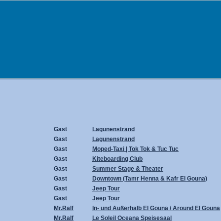
Gast
Lagunenstrand
Gast
Lagunenstrand
Gast
Moped-Taxi | Tok Tok & Tuc Tuc
Gast
Kiteboarding Club
Gast
Summer Stage & Theater
Gast
Downtown (Tamr Henna & Kafr El Gouna)
Gast
Jeep Tour
Gast
Jeep Tour
Mr.Ralf
In- und Außerhalb El Gouna / Around El Gouna
Mr.Ralf
Le Soleil Oceana Speisesaal