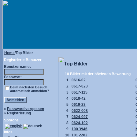
Home
/Top Bilder
Registrierte Benutzer
Top Bilder
Benutzername:
10 Bilder mit der höchsten Bewertung
Passwort:
1
0616-02
2
0617-023
Beim nächsten Besuch
automatisch anmelden?
3
0617-115
4
0618-42
5
0619-23
»
Password vergessen
6
0622-008
»
Registrierung
7
0624-097
Sprache
8
0624-102
9
100 3946
Infos
10
101 2282