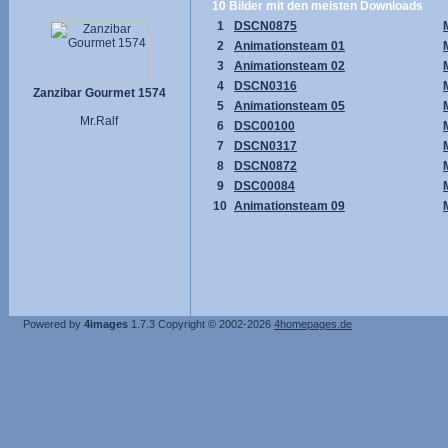
10 Bilder mit den meisten Downloads
1
DSCN0875
2
Animationsteam 01
3
Animationsteam 02
4
DSCN0316
Zanzibar Gourmet 1574
5
Animationsteam 05
Mr.Ralf
6
DSC00100
7
DSCN0317
8
DSCN0872
9
DSC00084
10
Animationsteam 09
Powered by
4images
1.7.3
Copyright © 2002-2026
4homepages.de