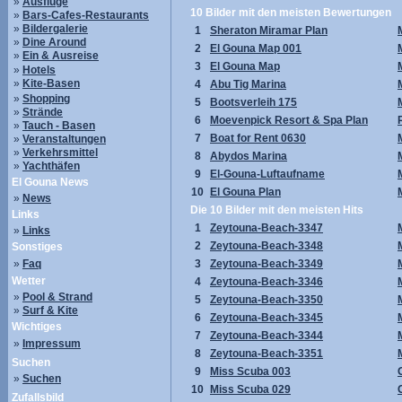
»
Ausflüge
10 Bilder mit den meisten Bewertungen
»
Bars-Cafes-Restaurants
»
Bildergalerie
1
Sheraton Miramar Plan
»
Dine Around
2
El Gouna Map 001
»
Ein & Ausreise
3
El Gouna Map
»
Hotels
»
Kite-Basen
4
Abu Tig Marina
»
Shopping
5
Bootsverleih 175
»
Strände
6
Moevenpick Resort & Spa Plan
»
Tauch - Basen
7
Boat for Rent 0630
»
Veranstaltungen
»
Verkehrsmittel
8
Abydos Marina
»
Yachthäfen
9
El-Gouna-Luftaufname
El Gouna News
10
El Gouna Plan
»
News
Die 10 Bilder mit den meisten Hits
Links
1
Zeytouna-Beach-3347
»
Links
2
Zeytouna-Beach-3348
Sonstiges
»
Faq
3
Zeytouna-Beach-3349
Wetter
4
Zeytouna-Beach-3346
»
Pool & Strand
5
Zeytouna-Beach-3350
»
Surf & Kite
6
Zeytouna-Beach-3345
Wichtiges
7
Zeytouna-Beach-3344
»
Impressum
8
Zeytouna-Beach-3351
Suchen
9
Miss Scuba 003
»
Suchen
10
Miss Scuba 029
Zufallsbild