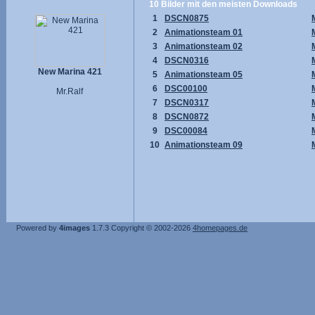
10 Bilder mit den meisten Downloads
1
DSCN0875
2
Animationsteam 01
3
Animationsteam 02
4
DSCN0316
New Marina 421
5
Animationsteam 05
6
DSC00100
Mr.Ralf
7
DSCN0317
8
DSCN0872
9
DSC00084
10
Animationsteam 09
Powered by
4images
1.7.3
Copyright © 2002-2026
4homepages.de