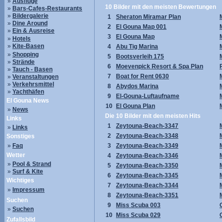
»
Ausflüge
10 Bilder mit den meisten Bewertungen
»
Bars-Cafes-Restaurants
»
Bildergalerie
1
Sheraton Miramar Plan
»
Dine Around
2
El Gouna Map 001
»
Ein & Ausreise
3
El Gouna Map
»
Hotels
»
Kite-Basen
4
Abu Tig Marina
»
Shopping
5
Bootsverleih 175
»
Strände
6
Moevenpick Resort & Spa Plan
»
Tauch - Basen
7
Boat for Rent 0630
»
Veranstaltungen
»
Verkehrsmittel
8
Abydos Marina
»
Yachthäfen
9
El-Gouna-Luftaufname
El Gouna News
10
El Gouna Plan
»
News
Die 10 Bilder mit den meisten Hits
Links
1
Zeytouna-Beach-3347
»
Links
2
Zeytouna-Beach-3348
Sonstiges
»
Faq
3
Zeytouna-Beach-3349
Wetter
4
Zeytouna-Beach-3346
»
Pool & Strand
5
Zeytouna-Beach-3350
»
Surf & Kite
6
Zeytouna-Beach-3345
Wichtiges
7
Zeytouna-Beach-3344
»
Impressum
8
Zeytouna-Beach-3351
Suchen
9
Miss Scuba 003
»
Suchen
10
Miss Scuba 029
Zufallsbild