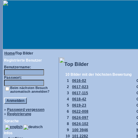
Home
/Top Bilder
Registrierte Benutzer
Top Bilder
Benutzername:
10 Bilder mit der höchsten Bewertung
Passwort:
1
0616-02
2
0617-023
Beim nächsten Besuch
automatisch anmelden?
3
0617-115
4
0618-42
5
0619-23
»
Password vergessen
6
0622-008
»
Registrierung
7
0624-097
Sprache
8
0624-102
9
100 3946
Infos
10
101 2282