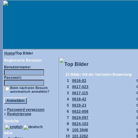
Home
/Top Bilder
Registrierte Benutzer
Top Bilder
Benutzername:
10 Bilder mit der höchsten Bewertung
Passwort:
1
0616-02
2
0617-023
Beim nächsten Besuch
automatisch anmelden?
3
0617-115
4
0618-42
5
0619-23
»
Password vergessen
6
0622-008
»
Registrierung
7
0624-097
Sprache
8
0624-102
9
100 3946
Infos
10
101 2282