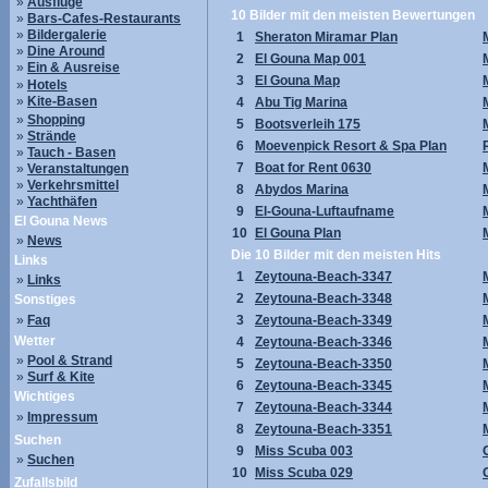
»
Ausflüge
10 Bilder mit den meisten Bewertungen
»
Bars-Cafes-Restaurants
»
Bildergalerie
1
Sheraton Miramar Plan
»
Dine Around
2
El Gouna Map 001
»
Ein & Ausreise
3
El Gouna Map
»
Hotels
»
Kite-Basen
4
Abu Tig Marina
»
Shopping
5
Bootsverleih 175
»
Strände
6
Moevenpick Resort & Spa Plan
»
Tauch - Basen
7
Boat for Rent 0630
»
Veranstaltungen
»
Verkehrsmittel
8
Abydos Marina
»
Yachthäfen
9
El-Gouna-Luftaufname
El Gouna News
10
El Gouna Plan
»
News
Die 10 Bilder mit den meisten Hits
Links
1
Zeytouna-Beach-3347
»
Links
2
Zeytouna-Beach-3348
Sonstiges
»
Faq
3
Zeytouna-Beach-3349
Wetter
4
Zeytouna-Beach-3346
»
Pool & Strand
5
Zeytouna-Beach-3350
»
Surf & Kite
6
Zeytouna-Beach-3345
Wichtiges
7
Zeytouna-Beach-3344
»
Impressum
8
Zeytouna-Beach-3351
Suchen
9
Miss Scuba 003
»
Suchen
10
Miss Scuba 029
Zufallsbild