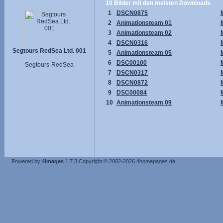
10 Bilder mit den meisten Downloads
1
DSCN0875
2
Animationsteam 01
3
Animationsteam 02
4
DSCN0316
Segtours RedSea Ltd. 001
5
Animationsteam 05
6
DSC00100
Segtours-RedSea
7
DSCN0317
8
DSCN0872
9
DSC00084
10
Animationsteam 09
Powered by
4images
1.7.3
Copyright © 2002-2026
4homepages.de