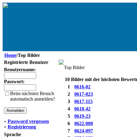
Home
/Top Bilder
Registrierte Benutzer
Top Bilder
Benutzername:
10 Bilder mit der höchsten Bewer
Passwort:
1
0616-02
Beim nächsten Besuch
2
0617-023
automatisch anmelden?
3
0617-115
4
0618-42
5
0619-23
»
Password vergessen
6
0622-008
»
Registrierung
7
0624-097
Sprache