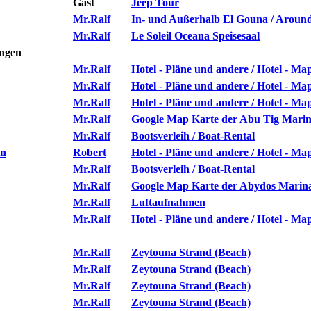
Gast
Jeep Tour
Mr.Ralf
In- und Außerhalb El Gouna / Aroun
Mr.Ralf
Le Soleil Oceana Speisesaal
ungen
Mr.Ralf
Hotel - Pläne und andere / Hotel - Ma
Mr.Ralf
Hotel - Pläne und andere / Hotel - Ma
Mr.Ralf
Hotel - Pläne und andere / Hotel - Ma
Mr.Ralf
Google Map Karte der Abu Tig Mari
Mr.Ralf
Bootsverleih / Boat-Rental
an
Robert
Hotel - Pläne und andere / Hotel - Ma
Mr.Ralf
Bootsverleih / Boat-Rental
Mr.Ralf
Google Map Karte der Abydos Marin
Mr.Ralf
Luftaufnahmen
Mr.Ralf
Hotel - Pläne und andere / Hotel - Ma
Mr.Ralf
Zeytouna Strand (Beach)
Mr.Ralf
Zeytouna Strand (Beach)
Mr.Ralf
Zeytouna Strand (Beach)
Mr.Ralf
Zeytouna Strand (Beach)