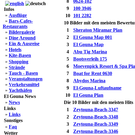
8
0624-102
9
100 3946
Infos
»
Ausflüge
10
101 2282
»
Bars-Cafes-
10 Bilder mit den meisten Bewert
Restaurants
1
Sheraton Miramar Plan
»
Bildergalerie
2
El Gouna Map 001
»
Dine Around
»
Ein & Ausreise
3
El Gouna Map
»
Hotels
4
Abu Tig Marina
»
Kite-Basen
5
Bootsverleih 175
»
Shopping
6
Moevenpick Resort & Spa Pl
»
Strände
»
Tauch - Basen
7
Boat for Rent 0630
»
Veranstaltungen
8
Abydos Marina
»
Verkehrsmittel
9
El-Gouna-Luftaufname
»
Yachthäfen
10
El Gouna Plan
El Gouna News
»
News
Die 10 Bilder mit den meisten Hits
Links
1
Zeytouna-Beach-3347
»
Links
2
Zeytouna-Beach-3348
Sonstiges
3
Zeytouna-Beach-3349
»
Faq
4
Zeytouna-Beach-3346
Wetter