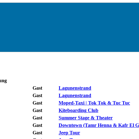
tung
Gast
Lagunenstrand
Gast
Lagunenstrand
Gast
Moped-Taxi | Tok Tok & Tuc Tuc
Gast
Kiteboarding Club
Gast
Summer Stage & Theater
Gast
Downtown (Tamr Henna & Kafr El G
Gast
Jeep Tour