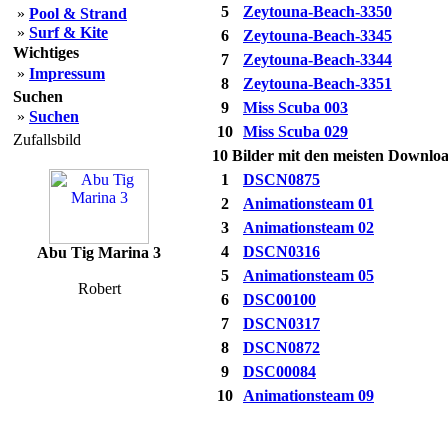
5
Zeytouna-Beach-3350
»
Pool & Strand
»
Surf & Kite
6
Zeytouna-Beach-3345
Wichtiges
7
Zeytouna-Beach-3344
»
Impressum
8
Zeytouna-Beach-3351
Suchen
9
Miss Scuba 003
»
Suchen
10
Miss Scuba 029
Zufallsbild
10 Bilder mit den meisten Downlo
1
DSCN0875
2
Animationsteam 01
3
Animationsteam 02
4
DSCN0316
Abu Tig Marina 3
5
Animationsteam 05
Robert
6
DSC00100
7
DSCN0317
8
DSCN0872
9
DSC00084
10
Animationsteam 09