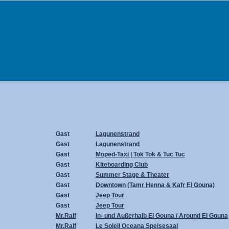
Gast
Lagunenstrand
Gast
Lagunenstrand
Gast
Moped-Taxi | Tok Tok & Tuc Tuc
Gast
Kiteboarding Club
Gast
Summer Stage & Theater
Gast
Downtown (Tamr Henna & Kafr El Gouna)
Gast
Jeep Tour
Gast
Jeep Tour
Mr.Ralf
In- und Außerhalb El Gouna / Around El Gouna
Mr.Ralf
Le Soleil Oceana Speisesaal