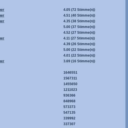
her
4.05
(72 Stimme(n))
her
4.51
(40 Stimme(n))
her
4.35
(38 Stimme(n))
5.00
(37 Stimme(n))
4.52
(27 Stimme(n))
her
4.11
(27 Stimme(n))
4.39
(26 Stimme(n))
5.00
(22 Stimme(n))
4.01
(22 Stimme(n))
her
3.69
(16 Stimme(n))
1646551
1567311
1455650
1211023
936366
848968
573373
547135
339992
337307