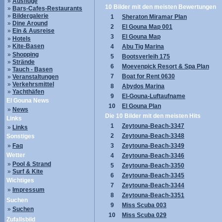
»
Ausflüge
10 Bilder mit den meisten Bewertungen
»
Bars-Cafes-Restaurants
»
Bildergalerie
1
Sheraton Miramar Plan
»
Dine Around
2
El Gouna Map 001
»
Ein & Ausreise
3
El Gouna Map
»
Hotels
»
Kite-Basen
4
Abu Tig Marina
»
Shopping
5
Bootsverleih 175
»
Strände
6
Moevenpick Resort & Spa Plan
»
Tauch - Basen
7
Boat for Rent 0630
»
Veranstaltungen
»
Verkehrsmittel
8
Abydos Marina
»
Yachthäfen
9
El-Gouna-Luftaufname
El Gouna News
10
El Gouna Plan
»
News
Die 10 Bilder mit den meisten Hits
Links
1
Zeytouna-Beach-3347
»
Links
2
Zeytouna-Beach-3348
Sonstiges
»
Faq
3
Zeytouna-Beach-3349
Wetter
4
Zeytouna-Beach-3346
»
Pool & Strand
5
Zeytouna-Beach-3350
»
Surf & Kite
6
Zeytouna-Beach-3345
Wichtiges
7
Zeytouna-Beach-3344
»
Impressum
8
Zeytouna-Beach-3351
Suchen
9
Miss Scuba 003
»
Suchen
10
Miss Scuba 029
Zufallsbild