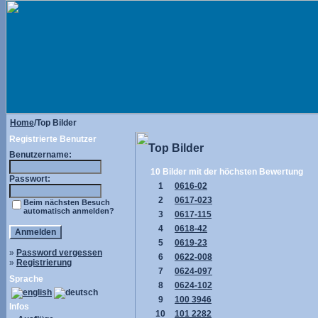
Home
/Top Bilder
Registrierte Benutzer
Top Bilder
Benutzername:
10 Bilder mit der höchsten Bewertung
Passwort:
1
0616-02
2
0617-023
Beim nächsten Besuch
automatisch anmelden?
3
0617-115
4
0618-42
5
0619-23
»
Password vergessen
6
0622-008
»
Registrierung
7
0624-097
Sprache
8
0624-102
9
100 3946
Infos
10
101 2282