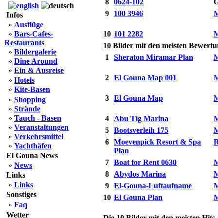
8
0624-102
G
9
100 3946
M
Infos
»
Ausflüge
»
Bars-Cafes-
10
101 2282
M
Restaurants
10 Bilder mit den meisten Bewert
»
Bildergalerie
1
Sheraton Miramar Plan
M
»
Dine Around
»
Ein & Ausreise
2
El Gouna Map 001
M
»
Hotels
»
Kite-Basen
3
El Gouna Map
M
»
Shopping
»
Strände
»
Tauch - Basen
4
Abu Tig Marina
M
»
Veranstaltungen
5
Bootsverleih 175
M
»
Verkehrsmittel
6
Moevenpick Resort & Spa
R
»
Yachthäfen
Plan
El Gouna News
7
Boat for Rent 0630
M
»
News
8
Abydos Marina
M
Links
»
Links
9
El-Gouna-Luftaufname
M
Sonstiges
10
El Gouna Plan
M
»
Faq
Wetter
Die 10 Bilder mit den meisten Hits