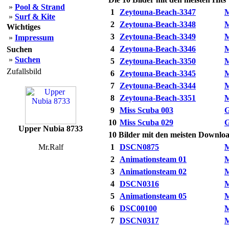
»
Pool & Strand
1
Zeytouna-Beach-3347
M
»
Surf & Kite
2
Zeytouna-Beach-3348
M
Wichtiges
3
Zeytouna-Beach-3349
M
»
Impressum
4
Zeytouna-Beach-3346
M
Suchen
»
Suchen
5
Zeytouna-Beach-3350
M
Zufallsbild
6
Zeytouna-Beach-3345
M
7
Zeytouna-Beach-3344
M
8
Zeytouna-Beach-3351
M
9
Miss Scuba 003
G
10
Miss Scuba 029
G
Upper Nubia 8733
10 Bilder mit den meisten Downlo
Mr.Ralf
1
DSCN0875
M
2
Animationsteam 01
M
3
Animationsteam 02
M
4
DSCN0316
M
5
Animationsteam 05
M
6
DSC00100
M
7
DSCN0317
M