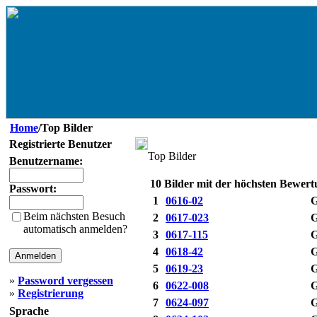
Home
/Top Bilder
Registrierte Benutzer
Top Bilder
Benutzername:
10 Bilder mit der höchsten Bewer
Passwort:
1
0616-02
G
Beim nächsten Besuch
2
0617-023
G
automatisch anmelden?
3
0617-115
G
4
0618-42
G
5
0619-23
G
»
Password vergessen
6
0622-008
G
»
Registrierung
7
0624-097
G
Sprache