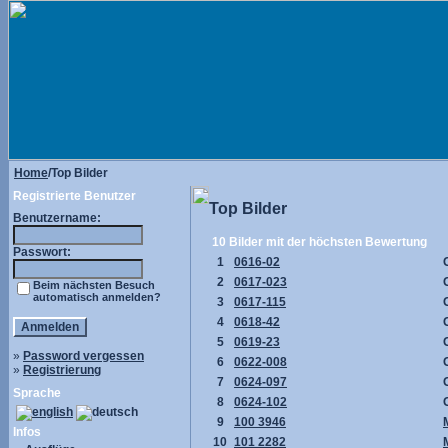
Home
/Top Bilder
Registrierte Benutzer
Top Bilder
Benutzername:
10 Bilder mit der höchsten Bewertung
Passwort:
1
0616-02
2
0617-023
Beim nächsten Besuch
automatisch anmelden?
3
0617-115
4
0618-42
5
0619-23
»
Password vergessen
6
0622-008
»
Registrierung
7
0624-097
Sprache
8
0624-102
9
100 3946
Infos
10
101 2282