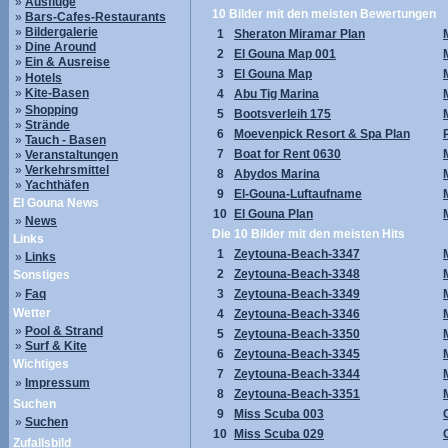
»
Ausflüge
10 Bilder mit den meisten Bewertungen
»
Bars-Cafes-Restaurants
»
Bildergalerie
1
Sheraton Miramar Plan
»
Dine Around
2
El Gouna Map 001
»
Ein & Ausreise
3
El Gouna Map
»
Hotels
»
Kite-Basen
4
Abu Tig Marina
»
Shopping
5
Bootsverleih 175
»
Strände
6
Moevenpick Resort & Spa Plan
»
Tauch - Basen
7
Boat for Rent 0630
»
Veranstaltungen
»
Verkehrsmittel
8
Abydos Marina
»
Yachthäfen
9
El-Gouna-Luftaufname
El Gouna News
10
El Gouna Plan
»
News
Die 10 Bilder mit den meisten Hits
Links
1
Zeytouna-Beach-3347
»
Links
2
Zeytouna-Beach-3348
Sonstiges
»
Faq
3
Zeytouna-Beach-3349
Wetter
4
Zeytouna-Beach-3346
»
Pool & Strand
5
Zeytouna-Beach-3350
»
Surf & Kite
6
Zeytouna-Beach-3345
Wichtiges
7
Zeytouna-Beach-3344
»
Impressum
8
Zeytouna-Beach-3351
Suchen
9
Miss Scuba 003
»
Suchen
10
Miss Scuba 029
Zufallsbild