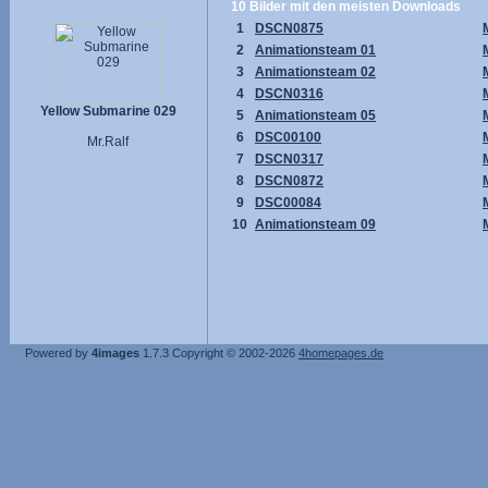
10 Bilder mit den meisten Downloads
1
DSCN0875
2
Animationsteam 01
3
Animationsteam 02
4
DSCN0316
Yellow Submarine 029
5
Animationsteam 05
6
DSC00100
Mr.Ralf
7
DSCN0317
8
DSCN0872
9
DSC00084
10
Animationsteam 09
Powered by
4images
1.7.3
Copyright © 2002-2026
4homepages.de