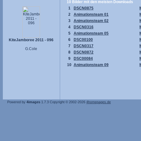
10 Bilder mit den meisten Downloads
1
DSCN0875
2
Animationsteam 01
3
Animationsteam 02
4
DSCN0316
5
Animationsteam 05
6
DSC00100
KiteJamboree 2011 - 096
7
DSCN0317
G.Cole
8
DSCN0872
9
DSC00084
10
Animationsteam 09
Powered by
4images
1.7.3
Copyright © 2002-2026
4homepages.de