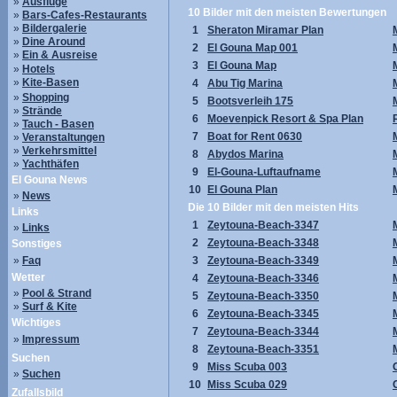
»
Ausflüge
10 Bilder mit den meisten Bewertungen
»
Bars-Cafes-Restaurants
»
Bildergalerie
1
Sheraton Miramar Plan
»
Dine Around
2
El Gouna Map 001
»
Ein & Ausreise
3
El Gouna Map
»
Hotels
»
Kite-Basen
4
Abu Tig Marina
»
Shopping
5
Bootsverleih 175
»
Strände
6
Moevenpick Resort & Spa Plan
»
Tauch - Basen
7
Boat for Rent 0630
»
Veranstaltungen
»
Verkehrsmittel
8
Abydos Marina
»
Yachthäfen
9
El-Gouna-Luftaufname
El Gouna News
10
El Gouna Plan
»
News
Die 10 Bilder mit den meisten Hits
Links
1
Zeytouna-Beach-3347
»
Links
2
Zeytouna-Beach-3348
Sonstiges
»
Faq
3
Zeytouna-Beach-3349
Wetter
4
Zeytouna-Beach-3346
»
Pool & Strand
5
Zeytouna-Beach-3350
»
Surf & Kite
6
Zeytouna-Beach-3345
Wichtiges
7
Zeytouna-Beach-3344
»
Impressum
8
Zeytouna-Beach-3351
Suchen
9
Miss Scuba 003
»
Suchen
10
Miss Scuba 029
Zufallsbild