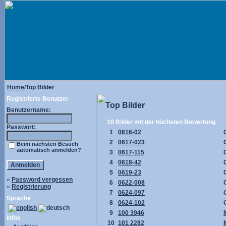
Home
/Top Bilder
Registrierte Benutzer
Top Bilder
Benutzername:
10 Bilder mit der höchsten Bewertung
Passwort:
1
0616-02
2
0617-023
Beim nächsten Besuch
automatisch anmelden?
3
0617-115
4
0618-42
5
0619-23
»
Password vergessen
6
0622-008
»
Registrierung
7
0624-097
Sprache
8
0624-102
9
100 3946
Infos
10
101 2282