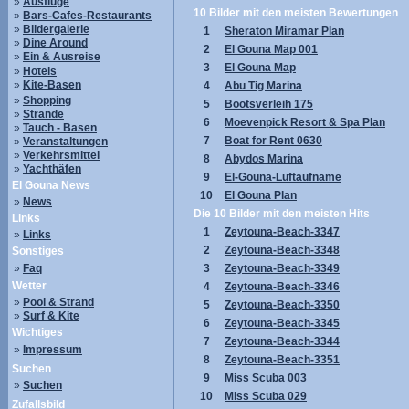
»
Ausflüge
10 Bilder mit den meisten Bewertungen
»
Bars-Cafes-Restaurants
»
Bildergalerie
1
Sheraton Miramar Plan
»
Dine Around
2
El Gouna Map 001
»
Ein & Ausreise
3
El Gouna Map
»
Hotels
»
Kite-Basen
4
Abu Tig Marina
»
Shopping
5
Bootsverleih 175
»
Strände
6
Moevenpick Resort & Spa Plan
»
Tauch - Basen
7
Boat for Rent 0630
»
Veranstaltungen
»
Verkehrsmittel
8
Abydos Marina
»
Yachthäfen
9
El-Gouna-Luftaufname
El Gouna News
10
El Gouna Plan
»
News
Die 10 Bilder mit den meisten Hits
Links
1
Zeytouna-Beach-3347
»
Links
2
Zeytouna-Beach-3348
Sonstiges
»
Faq
3
Zeytouna-Beach-3349
Wetter
4
Zeytouna-Beach-3346
»
Pool & Strand
5
Zeytouna-Beach-3350
»
Surf & Kite
6
Zeytouna-Beach-3345
Wichtiges
7
Zeytouna-Beach-3344
»
Impressum
8
Zeytouna-Beach-3351
Suchen
9
Miss Scuba 003
»
Suchen
10
Miss Scuba 029
Zufallsbild