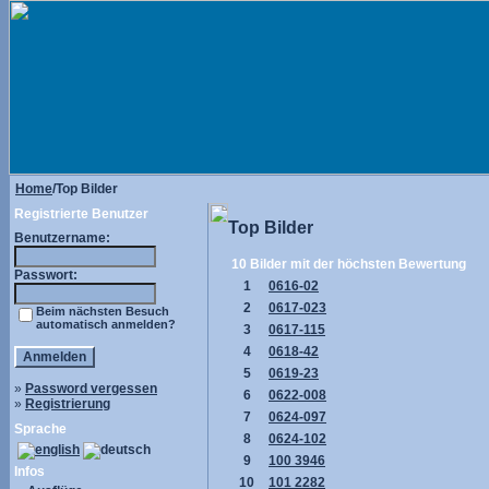
Home
/Top Bilder
Registrierte Benutzer
Top Bilder
Benutzername:
10 Bilder mit der höchsten Bewertung
Passwort:
1
0616-02
2
0617-023
Beim nächsten Besuch
automatisch anmelden?
3
0617-115
4
0618-42
5
0619-23
»
Password vergessen
6
0622-008
»
Registrierung
7
0624-097
Sprache
8
0624-102
9
100 3946
Infos
10
101 2282