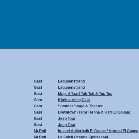
Gast
Lagunenstrand
Gast
Lagunenstrand
Gast
Moped-Taxi | Tok Tok & Tuc Tuc
Gast
Kiteboarding Club
Gast
Summer Stage & Theater
Gast
Downtown (Tamr Henna & Kafr El Gouna)
Gast
Jeep Tour
Gast
Jeep Tour
Mr.Ralf
In- und Außerhalb El Gouna / Around El Gouna
Mr.Ralf
Le Soleil Oceana Speisesaal