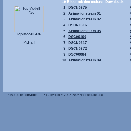
10 Bilder mit den meisten Downloads
1
DSCN0875
2
Animationsteam 01
3
Animationsteam 02
4
DSCN0316
5
Animationsteam 05
Top Modell 426
6
DSC00100
Mr.Ralf
7
DSCN0317
8
DSCN0872
9
DSC00084
10
Animationsteam 09
Powered by
4images
1.7.3
Copyright © 2002-2026
4homepages.de