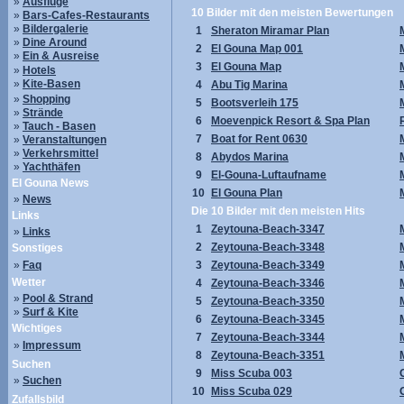
»
Ausflüge
10 Bilder mit den meisten Bewertungen
»
Bars-Cafes-Restaurants
»
Bildergalerie
1
Sheraton Miramar Plan
»
Dine Around
2
El Gouna Map 001
»
Ein & Ausreise
3
El Gouna Map
»
Hotels
»
Kite-Basen
4
Abu Tig Marina
»
Shopping
5
Bootsverleih 175
»
Strände
6
Moevenpick Resort & Spa Plan
»
Tauch - Basen
7
Boat for Rent 0630
»
Veranstaltungen
»
Verkehrsmittel
8
Abydos Marina
»
Yachthäfen
9
El-Gouna-Luftaufname
El Gouna News
10
El Gouna Plan
»
News
Die 10 Bilder mit den meisten Hits
Links
1
Zeytouna-Beach-3347
»
Links
2
Zeytouna-Beach-3348
Sonstiges
»
Faq
3
Zeytouna-Beach-3349
Wetter
4
Zeytouna-Beach-3346
»
Pool & Strand
5
Zeytouna-Beach-3350
»
Surf & Kite
6
Zeytouna-Beach-3345
Wichtiges
7
Zeytouna-Beach-3344
»
Impressum
8
Zeytouna-Beach-3351
Suchen
9
Miss Scuba 003
»
Suchen
10
Miss Scuba 029
Zufallsbild