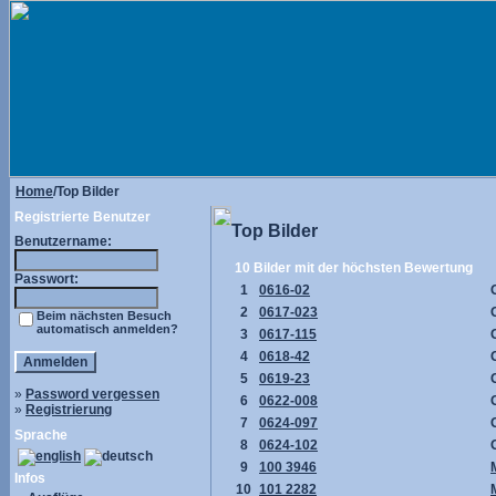
Home
/Top Bilder
Registrierte Benutzer
Top Bilder
Benutzername:
10 Bilder mit der höchsten Bewertung
Passwort:
1
0616-02
2
0617-023
Beim nächsten Besuch
automatisch anmelden?
3
0617-115
4
0618-42
5
0619-23
»
Password vergessen
6
0622-008
»
Registrierung
7
0624-097
Sprache
8
0624-102
9
100 3946
Infos
10
101 2282