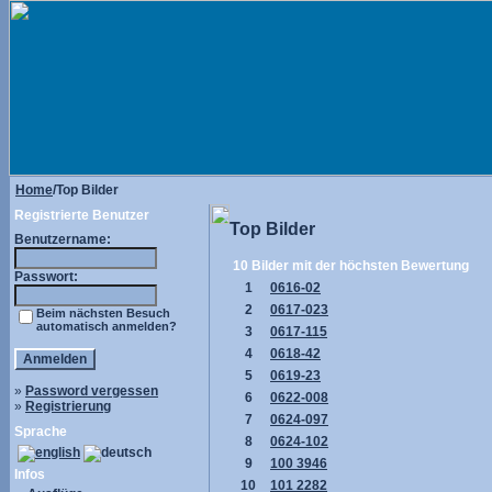
Home
/Top Bilder
Registrierte Benutzer
Top Bilder
Benutzername:
10 Bilder mit der höchsten Bewertung
Passwort:
1
0616-02
2
0617-023
Beim nächsten Besuch
automatisch anmelden?
3
0617-115
4
0618-42
5
0619-23
»
Password vergessen
6
0622-008
»
Registrierung
7
0624-097
Sprache
8
0624-102
9
100 3946
Infos
10
101 2282