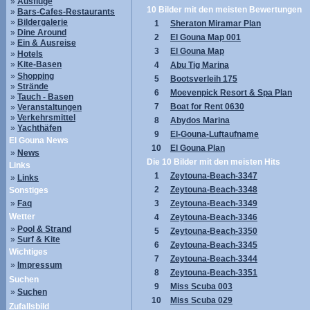
»
Ausflüge
10 Bilder mit den meisten Bewertungen
»
Bars-Cafes-Restaurants
»
Bildergalerie
1
Sheraton Miramar Plan
»
Dine Around
2
El Gouna Map 001
»
Ein & Ausreise
3
El Gouna Map
»
Hotels
»
Kite-Basen
4
Abu Tig Marina
»
Shopping
5
Bootsverleih 175
»
Strände
6
Moevenpick Resort & Spa Plan
»
Tauch - Basen
7
Boat for Rent 0630
»
Veranstaltungen
»
Verkehrsmittel
8
Abydos Marina
»
Yachthäfen
9
El-Gouna-Luftaufname
El Gouna News
10
El Gouna Plan
»
News
Die 10 Bilder mit den meisten Hits
Links
1
Zeytouna-Beach-3347
»
Links
2
Zeytouna-Beach-3348
Sonstiges
»
Faq
3
Zeytouna-Beach-3349
Wetter
4
Zeytouna-Beach-3346
»
Pool & Strand
5
Zeytouna-Beach-3350
»
Surf & Kite
6
Zeytouna-Beach-3345
Wichtiges
7
Zeytouna-Beach-3344
»
Impressum
8
Zeytouna-Beach-3351
Suchen
9
Miss Scuba 003
»
Suchen
10
Miss Scuba 029
Zufallsbild