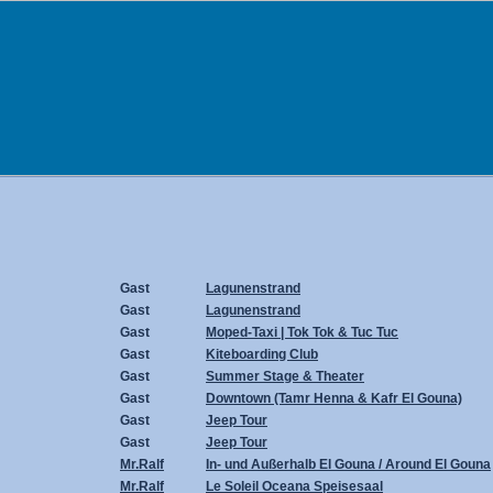
Gast
Lagunenstrand
Gast
Lagunenstrand
Gast
Moped-Taxi | Tok Tok & Tuc Tuc
Gast
Kiteboarding Club
Gast
Summer Stage & Theater
Gast
Downtown (Tamr Henna & Kafr El Gouna)
Gast
Jeep Tour
Gast
Jeep Tour
Mr.Ralf
In- und Außerhalb El Gouna / Around El Gouna
Mr.Ralf
Le Soleil Oceana Speisesaal