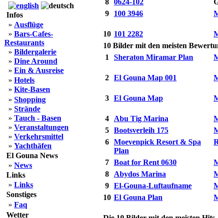
8
0624-102
G
9
100 3946
M
Infos
»
Ausflüge
»
Bars-Cafes-
10
101 2282
M
Restaurants
10 Bilder mit den meisten Bewert
»
Bildergalerie
1
Sheraton Miramar Plan
M
»
Dine Around
»
Ein & Ausreise
2
El Gouna Map 001
M
»
Hotels
»
Kite-Basen
3
El Gouna Map
M
»
Shopping
»
Strände
»
Tauch - Basen
4
Abu Tig Marina
M
»
Veranstaltungen
5
Bootsverleih 175
M
»
Verkehrsmittel
6
Moevenpick Resort & Spa
R
»
Yachthäfen
Plan
El Gouna News
7
Boat for Rent 0630
M
»
News
8
Abydos Marina
M
Links
»
Links
9
El-Gouna-Luftaufname
M
Sonstiges
10
El Gouna Plan
M
»
Faq
Wetter
Die 10 Bilder mit den meisten Hits