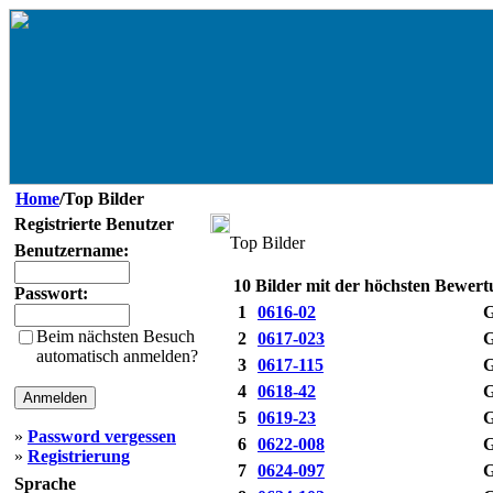
Home
/Top Bilder
Registrierte Benutzer
Top Bilder
Benutzername:
10 Bilder mit der höchsten Bewer
Passwort:
1
0616-02
G
Beim nächsten Besuch
2
0617-023
G
automatisch anmelden?
3
0617-115
G
4
0618-42
G
5
0619-23
G
»
Password vergessen
6
0622-008
G
»
Registrierung
7
0624-097
G
Sprache