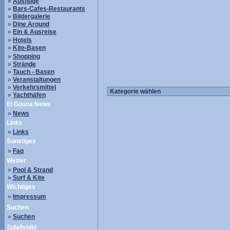
»
Ausflüge
»
Bars-Cafes-Restaurants
»
Bildergalerie
»
Dine Around
»
Ein & Ausreise
»
Hotels
»
Kite-Basen
»
Shopping
»
Strände
»
Tauch - Basen
»
Veranstaltungen
»
Verkehrsmittel
»
Yachthäfen
El Gouna News
»
News
Links
»
Links
Sonstiges
»
Faq
Wetter
»
Pool & Strand
»
Surf & Kite
Wichtiges
»
Impressum
Suchen
»
Suchen
Zufallsbild