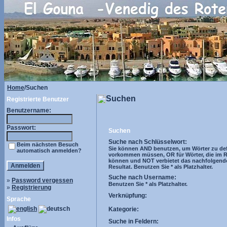
Home
/Suchen
Suchen
Registrierte Benutzer
Benutzername:
Passwort:
Suchen
Suche nach Schlüsselwort:
Beim nächsten Besuch
Sie können AND benutzen, um Wörter zu defi
automatisch anmelden?
vorkommen müssen, OR für Wörter, die im R
können und NOT verbietet das nachfolgend
Resultat. Benutzen Sie * als Platzhalter.
Suche nach Username:
»
Password vergessen
Benutzen Sie * als Platzhalter.
»
Registrierung
Verknüpfung:
Sprache
Kategorie:
Infos
Suche in Feldern: