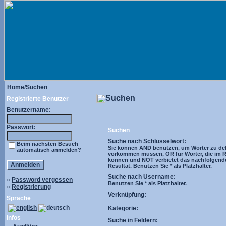
Home
/Suchen
Suchen
Registrierte Benutzer
Benutzername:
Passwort:
Suchen
Suche nach Schlüsselwort:
Beim nächsten Besuch
Sie können AND benutzen, um Wörter zu defi
automatisch anmelden?
vorkommen müssen, OR für Wörter, die im R
können und NOT verbietet das nachfolgend
Resultat. Benutzen Sie * als Platzhalter.
Suche nach Username:
»
Password vergessen
Benutzen Sie * als Platzhalter.
»
Registrierung
Verknüpfung:
Sprache
Kategorie:
Infos
Suche in Feldern: