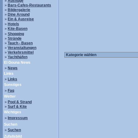
»
Ausflüge
»
Bars-Cafes-Restaurants
»
Bildergalerie
»
Dine Around
»
Ein & Ausreise
»
Hotels
»
Kite-Basen
»
Shopping
»
Strände
»
Tauch - Basen
»
Veranstaltungen
»
Verkehrsmittel
»
Yachthäfen
El Gouna News
»
News
Links
»
Links
Sonstiges
»
Faq
Wetter
»
Pool & Strand
»
Surf & Kite
Wichtiges
»
Impressum
Suchen
»
Suchen
Zufallsbild