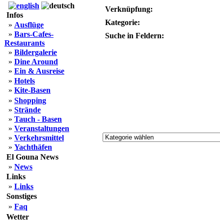
Verknüpfung:
Infos
Kategorie:
»
Ausflüge
»
Bars-Cafes-
Suche in Feldern:
Restaurants
»
Bildergalerie
»
Dine Around
»
Ein & Ausreise
»
Hotels
»
Kite-Basen
»
Shopping
»
Strände
»
Tauch - Basen
»
Veranstaltungen
»
Verkehrsmittel
»
Yachthäfen
El Gouna News
»
News
Links
»
Links
Sonstiges
»
Faq
Wetter