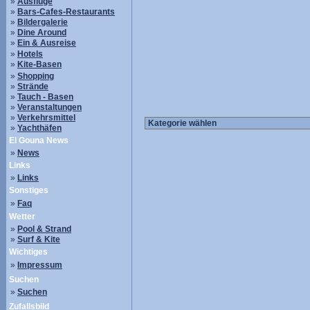
»
Ausflüge
»
Bars-Cafes-Restaurants
»
Bildergalerie
»
Dine Around
»
Ein & Ausreise
»
Hotels
»
Kite-Basen
»
Shopping
»
Strände
»
Tauch - Basen
»
Veranstaltungen
»
Verkehrsmittel
»
Yachthäfen
El Gouna News
»
News
Links
»
Links
Sonstiges
»
Faq
Wetter
»
Pool & Strand
»
Surf & Kite
Wichtiges
»
Impressum
Suchen
»
Suchen
Zufallsbild