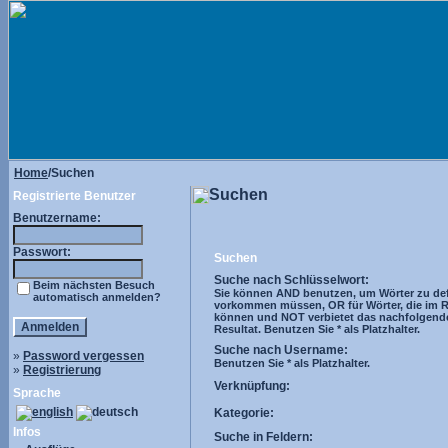
Home
/Suchen
Suchen
Registrierte Benutzer
Benutzername:
Passwort:
Suchen
Suche nach Schlüsselwort:
Beim nächsten Besuch
Sie können AND benutzen, um Wörter zu defi
automatisch anmelden?
vorkommen müssen, OR für Wörter, die im R
können und NOT verbietet das nachfolgend
Resultat. Benutzen Sie * als Platzhalter.
Suche nach Username:
»
Password vergessen
Benutzen Sie * als Platzhalter.
»
Registrierung
Verknüpfung:
Sprache
Kategorie:
Infos
Suche in Feldern: