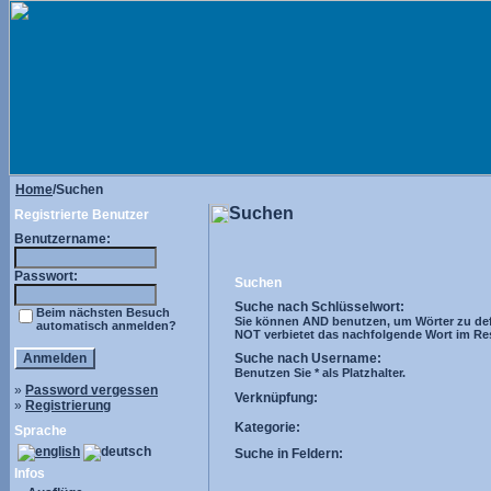
Home
/Suchen
Suchen
Registrierte Benutzer
Benutzername:
Passwort:
Suchen
Suche nach Schlüsselwort:
Beim nächsten Besuch
Sie können AND benutzen, um Wörter zu def
automatisch anmelden?
NOT verbietet das nachfolgende Wort im Resul
Suche nach Username:
Benutzen Sie * als Platzhalter.
»
Password vergessen
Verknüpfung:
»
Registrierung
Kategorie:
Sprache
Suche in Feldern:
Infos