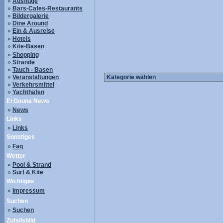
»
Ausflüge
»
Bars-Cafes-Restaurants
»
Bildergalerie
»
Dine Around
»
Ein & Ausreise
»
Hotels
»
Kite-Basen
»
Shopping
»
Strände
»
Tauch - Basen
»
Veranstaltungen
»
Verkehrsmittel
»
Yachthäfen
El Gouna News
»
News
Links
»
Links
Sonstiges
»
Faq
Wetter
»
Pool & Strand
»
Surf & Kite
Wichtiges
»
Impressum
Suchen
»
Suchen
Zufallsbild