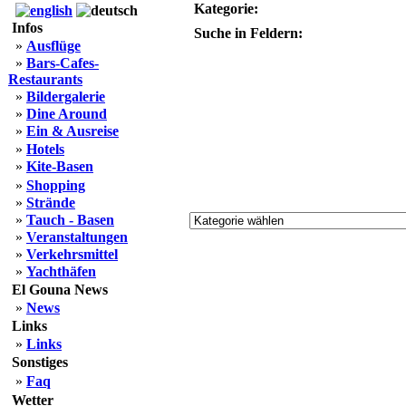
Kategorie:
Infos
Suche in Feldern:
»
Ausflüge
»
Bars-Cafes-
Restaurants
»
Bildergalerie
»
Dine Around
»
Ein & Ausreise
»
Hotels
»
Kite-Basen
»
Shopping
»
Strände
»
Tauch - Basen
»
Veranstaltungen
»
Verkehrsmittel
»
Yachthäfen
El Gouna News
»
News
Links
»
Links
Sonstiges
»
Faq
Wetter