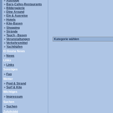
»
Ausflüge
»
Bars-Cafes-Restaurants
»
Bildergalerie
»
Dine Around
»
Ein & Ausreise
»
Hotels
»
Kite-Basen
»
Shopping
»
Strände
»
Tauch - Basen
»
Veranstaltungen
»
Verkehrsmittel
»
Yachthäfen
El Gouna News
»
News
Links
»
Links
Sonstiges
»
Faq
Wetter
»
Pool & Strand
»
Surf & Kite
Wichtiges
»
Impressum
Suchen
»
Suchen
Zufallsbild