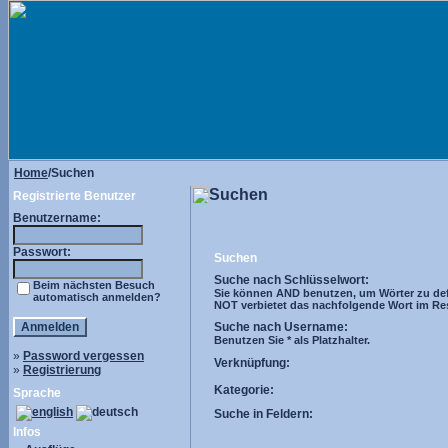
Home
/Suchen
Suchen
Registrierte Benutzer
Benutzername:
Passwort:
Suchen
Suche nach Schlüsselwort:
Beim nächsten Besuch
Sie können AND benutzen, um Wörter zu def
automatisch anmelden?
NOT verbietet das nachfolgende Wort im Resul
Suche nach Username:
Benutzen Sie * als Platzhalter.
»
Password vergessen
Verknüpfung:
»
Registrierung
Kategorie:
Sprache
Suche in Feldern:
Infos