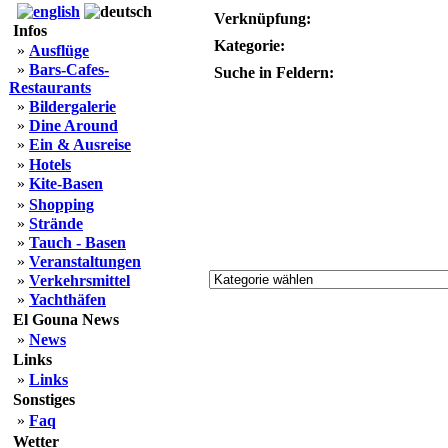
Verknüpfung:
Infos
Kategorie:
»
Ausflüge
»
Bars-Cafes-
Suche in Feldern:
Restaurants
»
Bildergalerie
»
Dine Around
»
Ein & Ausreise
»
Hotels
»
Kite-Basen
»
Shopping
»
Strände
»
Tauch - Basen
»
Veranstaltungen
»
Verkehrsmittel
»
Yachthäfen
El Gouna News
»
News
Links
»
Links
Sonstiges
»
Faq
Wetter