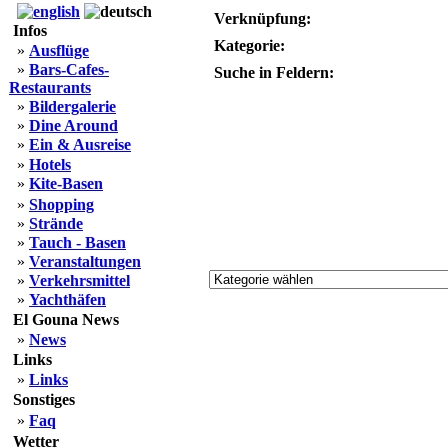
Verknüpfung:
Infos
Kategorie:
»
Ausflüge
»
Bars-Cafes-
Suche in Feldern:
Restaurants
»
Bildergalerie
»
Dine Around
»
Ein & Ausreise
»
Hotels
»
Kite-Basen
»
Shopping
»
Strände
»
Tauch - Basen
»
Veranstaltungen
»
Verkehrsmittel
»
Yachthäfen
El Gouna News
»
News
Links
»
Links
Sonstiges
»
Faq
Wetter