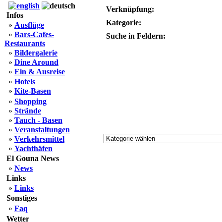
Verknüpfung:
Infos
Kategorie:
»
Ausflüge
»
Bars-Cafes-
Suche in Feldern:
Restaurants
»
Bildergalerie
»
Dine Around
»
Ein & Ausreise
»
Hotels
»
Kite-Basen
»
Shopping
»
Strände
»
Tauch - Basen
»
Veranstaltungen
»
Verkehrsmittel
»
Yachthäfen
El Gouna News
»
News
Links
»
Links
Sonstiges
»
Faq
Wetter