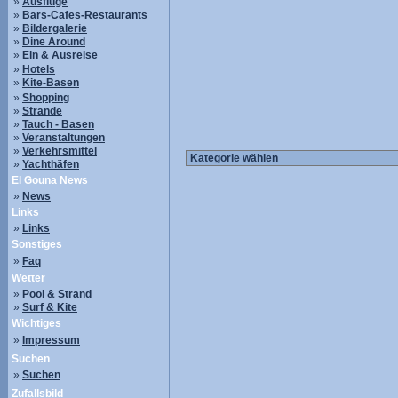
»
Ausflüge
»
Bars-Cafes-Restaurants
»
Bildergalerie
»
Dine Around
»
Ein & Ausreise
»
Hotels
»
Kite-Basen
»
Shopping
»
Strände
»
Tauch - Basen
»
Veranstaltungen
»
Verkehrsmittel
»
Yachthäfen
El Gouna News
»
News
Links
»
Links
Sonstiges
»
Faq
Wetter
»
Pool & Strand
»
Surf & Kite
Wichtiges
»
Impressum
Suchen
»
Suchen
Zufallsbild