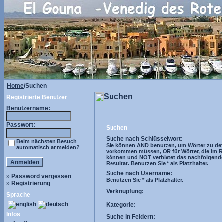
Home
/Suchen
Suchen
Registrierte Benutzer
Benutzername:
Passwort:
Suchen
Suche nach Schlüsselwort:
Beim nächsten Besuch
Sie können AND benutzen, um Wörter zu defi
automatisch anmelden?
vorkommen müssen, OR für Wörter, die im R
können und NOT verbietet das nachfolgend
Resultat. Benutzen Sie * als Platzhalter.
Suche nach Username:
»
Password vergessen
Benutzen Sie * als Platzhalter.
»
Registrierung
Verknüpfung:
Sprache
Kategorie:
Infos
Suche in Feldern: