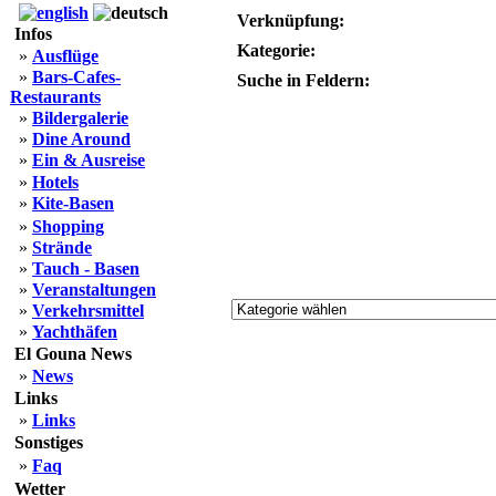
Verknüpfung:
Infos
Kategorie:
»
Ausflüge
»
Bars-Cafes-
Suche in Feldern:
Restaurants
»
Bildergalerie
»
Dine Around
»
Ein & Ausreise
»
Hotels
»
Kite-Basen
»
Shopping
»
Strände
»
Tauch - Basen
»
Veranstaltungen
»
Verkehrsmittel
»
Yachthäfen
El Gouna News
»
News
Links
»
Links
Sonstiges
»
Faq
Wetter