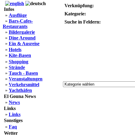
Verknüpfung:
Infos
Kategorie:
»
Ausflüge
»
Bars-Cafes-
Suche in Feldern:
Restaurants
»
Bildergalerie
»
Dine Around
»
Ein & Ausreise
»
Hotels
»
Kite-Basen
»
Shopping
»
Strände
»
Tauch - Basen
»
Veranstaltungen
»
Verkehrsmittel
»
Yachthäfen
El Gouna News
»
News
Links
»
Links
Sonstiges
»
Faq
Wetter