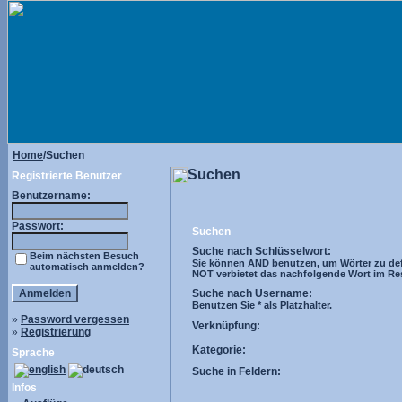
Home
/Suchen
Suchen
Registrierte Benutzer
Benutzername:
Passwort:
Suchen
Suche nach Schlüsselwort:
Beim nächsten Besuch
Sie können AND benutzen, um Wörter zu def
automatisch anmelden?
NOT verbietet das nachfolgende Wort im Resul
Suche nach Username:
Benutzen Sie * als Platzhalter.
»
Password vergessen
Verknüpfung:
»
Registrierung
Kategorie:
Sprache
Suche in Feldern:
Infos