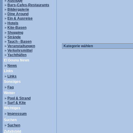
»
Ausflüge
»
Bars-Cafes-Restaurants
»
Bildergalerie
»
Dine Around
»
Ein & Ausreise
»
Hotels
»
Kite-Basen
»
Shopping
»
Strände
»
Tauch - Basen
»
Veranstaltungen
»
Verkehrsmittel
»
Yachthäfen
El Gouna News
»
News
Links
»
Links
Sonstiges
»
Faq
Wetter
»
Pool & Strand
»
Surf & Kite
Wichtiges
»
Impressum
Suchen
»
Suchen
Zufallsbild