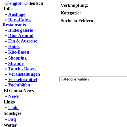
Verknüpfung:
Infos
Kategorie:
»
Ausflüge
»
Bars-Cafes-
Suche in Feldern:
Restaurants
»
Bildergalerie
»
Dine Around
»
Ein & Ausreise
»
Hotels
»
Kite-Basen
»
Shopping
»
Strände
»
Tauch - Basen
»
Veranstaltungen
»
Verkehrsmittel
»
Yachthäfen
El Gouna News
»
News
Links
»
Links
Sonstiges
»
Faq
Wetter