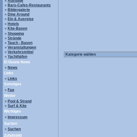
»
Ausflüge
»
Bars-Cafes-Restaurants
»
Bildergalerie
»
Dine Around
»
Ein & Ausreise
»
Hotels
»
Kite-Basen
»
Shopping
»
Strände
»
Tauch - Basen
»
Veranstaltungen
»
Verkehrsmittel
»
Yachthäfen
El Gouna News
»
News
Links
»
Links
Sonstiges
»
Faq
Wetter
»
Pool & Strand
»
Surf & Kite
Wichtiges
»
Impressum
Suchen
»
Suchen
Zufallsbild