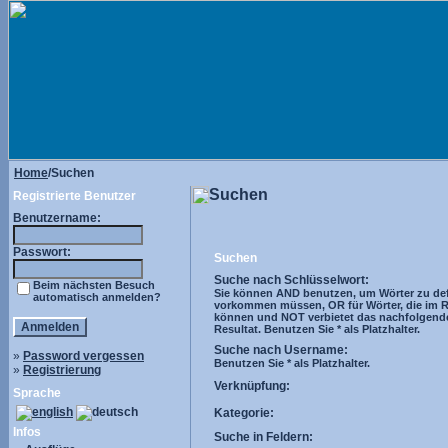
Home
/Suchen
Suchen
Registrierte Benutzer
Benutzername:
Passwort:
Suchen
Suche nach Schlüsselwort:
Beim nächsten Besuch
Sie können AND benutzen, um Wörter zu defi
automatisch anmelden?
vorkommen müssen, OR für Wörter, die im R
können und NOT verbietet das nachfolgend
Resultat. Benutzen Sie * als Platzhalter.
Suche nach Username:
»
Password vergessen
Benutzen Sie * als Platzhalter.
»
Registrierung
Verknüpfung:
Sprache
Kategorie:
Infos
Suche in Feldern: