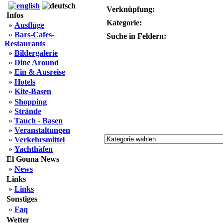
Verknüpfung:
Infos
Kategorie:
»
Ausflüge
»
Bars-Cafes-
Suche in Feldern:
Restaurants
»
Bildergalerie
»
Dine Around
»
Ein & Ausreise
»
Hotels
»
Kite-Basen
»
Shopping
»
Strände
»
Tauch - Basen
»
Veranstaltungen
»
Verkehrsmittel
»
Yachthäfen
El Gouna News
»
News
Links
»
Links
Sonstiges
»
Faq
Wetter