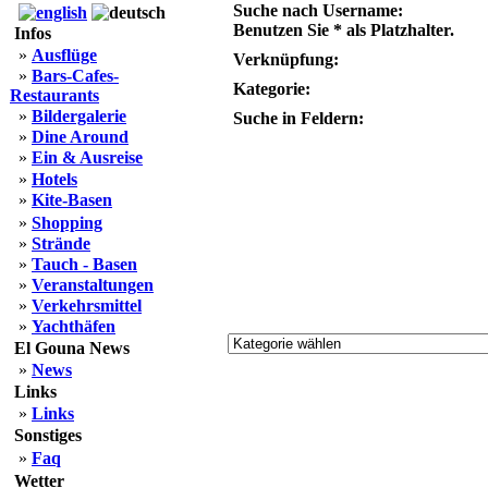
Suche nach Username:
Benutzen Sie * als Platzhalter.
Infos
»
Ausflüge
Verknüpfung:
»
Bars-Cafes-
Kategorie:
Restaurants
»
Bildergalerie
Suche in Feldern:
»
Dine Around
»
Ein & Ausreise
»
Hotels
»
Kite-Basen
»
Shopping
»
Strände
»
Tauch - Basen
»
Veranstaltungen
»
Verkehrsmittel
»
Yachthäfen
El Gouna News
»
News
Links
»
Links
Sonstiges
»
Faq
Wetter