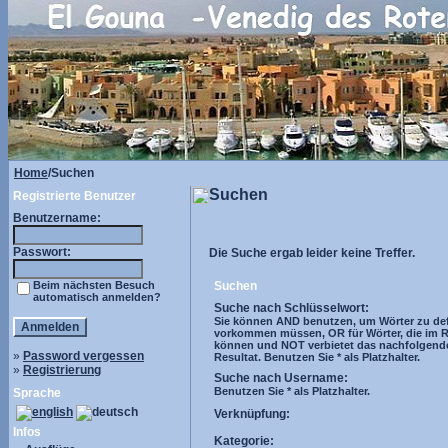
Home
/Suchen
Suchen
Registrierte Benutzer
Benutzername:
Passwort:
Die Suche ergab leider keine Treffer.
Beim nächsten Besuch
Suchen
automatisch anmelden?
Suche nach Schlüsselwort:
Sie können AND benutzen, um Wörter zu defi
vorkommen müssen, OR für Wörter, die im R
können und NOT verbietet das nachfolgend
»
Password vergessen
Resultat. Benutzen Sie * als Platzhalter.
»
Registrierung
Suche nach Username:
Benutzen Sie * als Platzhalter.
Sprache
Verknüpfung:
Infos
Kategorie: