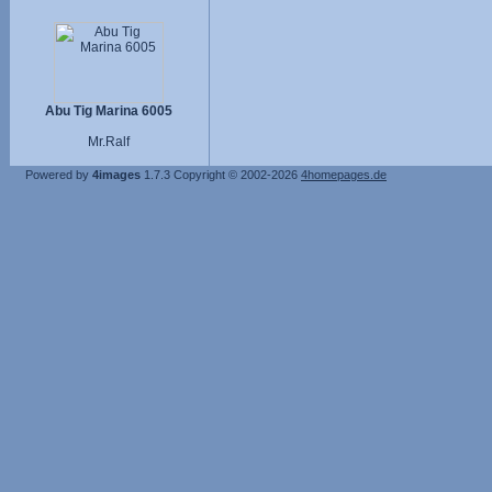
Abu Tig Marina 6005
Mr.Ralf
Powered by
4images
1.7.3
Copyright © 2002-2026
4homepages.de