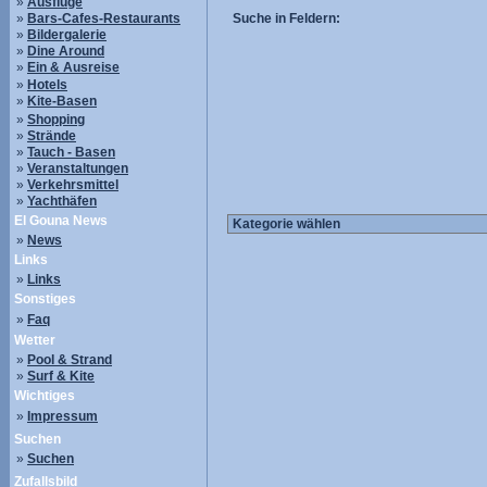
»
Ausflüge
»
Bars-Cafes-Restaurants
Suche in Feldern:
»
Bildergalerie
»
Dine Around
»
Ein & Ausreise
»
Hotels
»
Kite-Basen
»
Shopping
»
Strände
»
Tauch - Basen
»
Veranstaltungen
»
Verkehrsmittel
»
Yachthäfen
El Gouna News
»
News
Links
»
Links
Sonstiges
»
Faq
Wetter
»
Pool & Strand
»
Surf & Kite
Wichtiges
»
Impressum
Suchen
»
Suchen
Zufallsbild