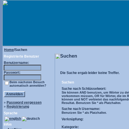
Home
/Suchen
Suchen
Registrierte Benutzer
Benutzername:
Passwort:
Die Suche ergab leider keine Treffer.
Beim nächsten Besuch
Suchen
automatisch anmelden?
Suche nach Schlüsselwort:
Sie können AND benutzen, um Wörter zu defi
vorkommen müssen, OR für Wörter, die im R
können und NOT verbietet das nachfolgend
»
Password vergessen
Resultat. Benutzen Sie * als Platzhalter.
»
Registrierung
Suche nach Username:
Benutzen Sie * als Platzhalter.
Sprache
Verknüpfung:
Infos
Kategorie: