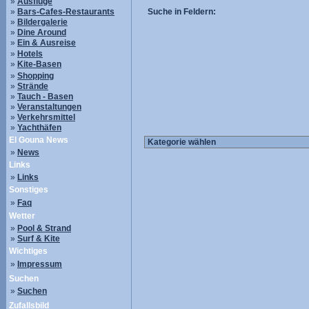
»
Ausflüge
»
Bars-Cafes-Restaurants
Suche in Feldern:
»
Bildergalerie
»
Dine Around
»
Ein & Ausreise
»
Hotels
»
Kite-Basen
»
Shopping
»
Strände
»
Tauch - Basen
»
Veranstaltungen
»
Verkehrsmittel
»
Yachthäfen
El Gouna News
»
News
Links
»
Links
Sonstiges
»
Faq
Wetter
»
Pool & Strand
»
Surf & Kite
Wichtiges
»
Impressum
Suchen
»
Suchen
Zufallsbild