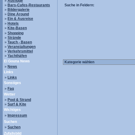
»
Ausflüge
»
Bars-Cafes-Restaurants
Suche in Feldern:
»
Bildergalerie
»
Dine Around
»
Ein & Ausreise
»
Hotels
»
Kite-Basen
»
Shopping
»
Strände
»
Tauch - Basen
»
Veranstaltungen
»
Verkehrsmittel
»
Yachthäfen
El Gouna News
»
News
Links
»
Links
Sonstiges
»
Faq
Wetter
»
Pool & Strand
»
Surf & Kite
Wichtiges
»
Impressum
Suchen
»
Suchen
Zufallsbild