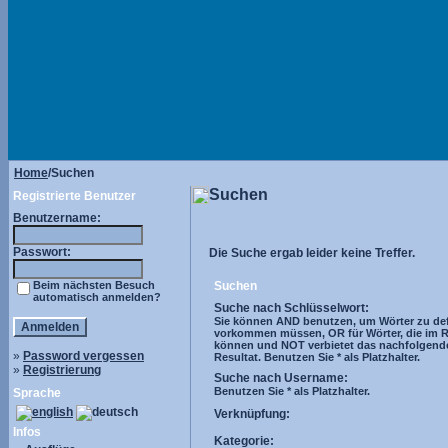
Home
/Suchen
Suchen
Registrierte Benutzer
Benutzername:
Passwort:
Die Suche ergab leider keine Treffer.
Beim nächsten Besuch
Suchen
automatisch anmelden?
Suche nach Schlüsselwort:
Sie können AND benutzen, um Wörter zu defi
vorkommen müssen, OR für Wörter, die im R
können und NOT verbietet das nachfolgend
»
Password vergessen
Resultat. Benutzen Sie * als Platzhalter.
»
Registrierung
Suche nach Username:
Benutzen Sie * als Platzhalter.
Sprache
Verknüpfung:
Infos
Kategorie: