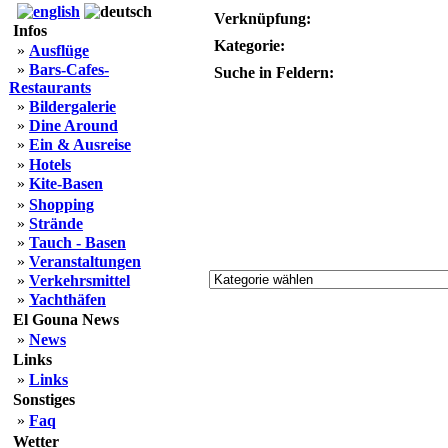
Verknüpfung:
Infos
Kategorie:
»
Ausflüge
»
Bars-Cafes-
Suche in Feldern:
Restaurants
»
Bildergalerie
»
Dine Around
»
Ein & Ausreise
»
Hotels
»
Kite-Basen
»
Shopping
»
Strände
»
Tauch - Basen
»
Veranstaltungen
»
Verkehrsmittel
»
Yachthäfen
El Gouna News
»
News
Links
»
Links
Sonstiges
»
Faq
Wetter