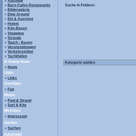
»
Ausflüge
»
Bars-Cafes-Restaurants
Suche in Feldern:
»
Bildergalerie
»
Dine Around
»
Ein & Ausreise
»
Hotels
»
Kite-Basen
»
Shopping
»
Strände
»
Tauch - Basen
»
Veranstaltungen
»
Verkehrsmittel
»
Yachthäfen
El Gouna News
»
News
Links
»
Links
Sonstiges
»
Faq
Wetter
»
Pool & Strand
»
Surf & Kite
Wichtiges
»
Impressum
Suchen
»
Suchen
Zufallsbild