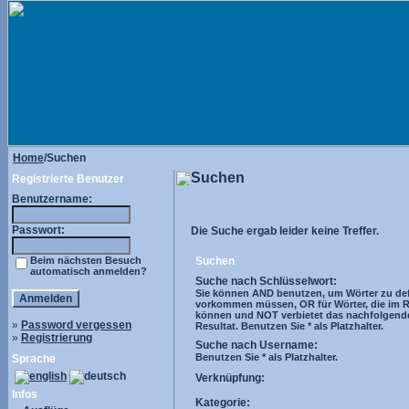
Home
/Suchen
Suchen
Registrierte Benutzer
Benutzername:
Passwort:
Die Suche ergab leider keine Treffer.
Beim nächsten Besuch
Suchen
automatisch anmelden?
Suche nach Schlüsselwort:
Sie können AND benutzen, um Wörter zu defi
vorkommen müssen, OR für Wörter, die im R
können und NOT verbietet das nachfolgend
»
Password vergessen
Resultat. Benutzen Sie * als Platzhalter.
»
Registrierung
Suche nach Username:
Benutzen Sie * als Platzhalter.
Sprache
Verknüpfung:
Infos
Kategorie: