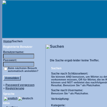
Home
/Suchen
Suchen
Registrierte Benutzer
Benutzername:
Passwort:
Die Suche ergab leider keine Treffer.
Beim nächsten Besuch
Suchen
automatisch anmelden?
Suche nach Schlüsselwort:
Sie können AND benutzen, um Wörter zu defi
vorkommen müssen, OR für Wörter, die im R
können und NOT verbietet das nachfolgend
»
Password vergessen
Resultat. Benutzen Sie * als Platzhalter.
»
Registrierung
Suche nach Username:
Benutzen Sie * als Platzhalter.
Sprache
Verknüpfung:
Infos
Kategorie: