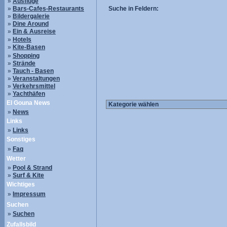
»
Ausflüge
»
Bars-Cafes-Restaurants
Suche in Feldern:
»
Bildergalerie
»
Dine Around
»
Ein & Ausreise
»
Hotels
»
Kite-Basen
»
Shopping
»
Strände
»
Tauch - Basen
»
Veranstaltungen
»
Verkehrsmittel
»
Yachthäfen
El Gouna News
»
News
Links
»
Links
Sonstiges
»
Faq
Wetter
»
Pool & Strand
»
Surf & Kite
Wichtiges
»
Impressum
Suchen
»
Suchen
Zufallsbild