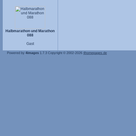
Halbmarathon und Marathon
088
Gast
Powered by
4images
1.7.3
Copyright © 2002-2026
4homepages.de