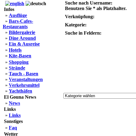
Suche nach Username:
Benutzen Sie * als Platzhalter.
Infos
»
Ausflüge
Verknüpfung:
»
Bars-Cafes-
Kategorie:
Restaurants
»
Bildergalerie
Suche in Feldern:
»
Dine Around
»
Ein & Ausreise
»
Hotels
»
Kite-Basen
»
Shopping
»
Strände
»
Tauch - Basen
»
Veranstaltungen
»
Verkehrsmittel
»
Yachthäfen
El Gouna News
»
News
Links
»
Links
Sonstiges
»
Faq
Wetter