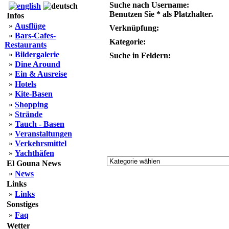
Suche nach Username:
Benutzen Sie * als Platzhalter.
Infos
»
Ausflüge
Verknüpfung:
»
Bars-Cafes-
Kategorie:
Restaurants
»
Bildergalerie
Suche in Feldern:
»
Dine Around
»
Ein & Ausreise
»
Hotels
»
Kite-Basen
»
Shopping
»
Strände
»
Tauch - Basen
»
Veranstaltungen
»
Verkehrsmittel
»
Yachthäfen
El Gouna News
»
News
Links
»
Links
Sonstiges
»
Faq
Wetter