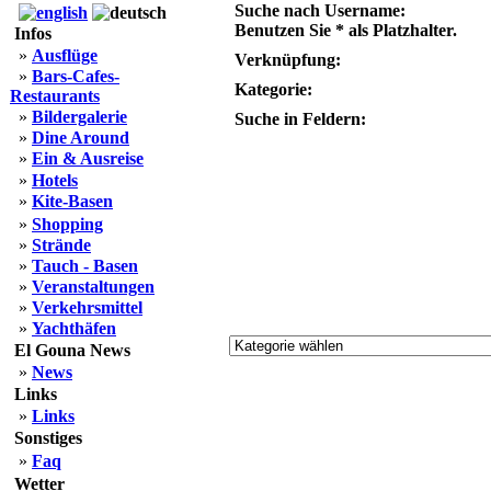
Suche nach Username:
Benutzen Sie * als Platzhalter.
Infos
»
Ausflüge
Verknüpfung:
»
Bars-Cafes-
Kategorie:
Restaurants
»
Bildergalerie
Suche in Feldern:
»
Dine Around
»
Ein & Ausreise
»
Hotels
»
Kite-Basen
»
Shopping
»
Strände
»
Tauch - Basen
»
Veranstaltungen
»
Verkehrsmittel
»
Yachthäfen
El Gouna News
»
News
Links
»
Links
Sonstiges
»
Faq
Wetter