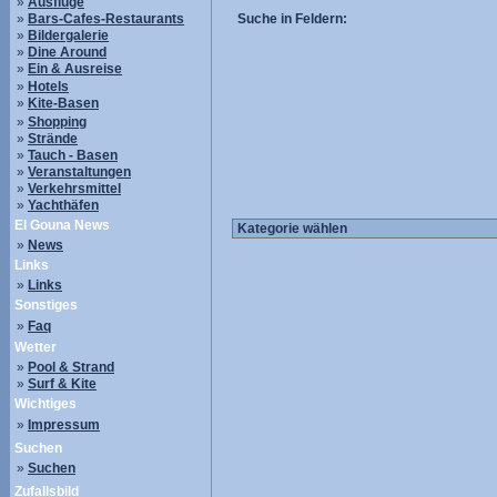
»
Ausflüge
»
Bars-Cafes-Restaurants
Suche in Feldern:
»
Bildergalerie
»
Dine Around
»
Ein & Ausreise
»
Hotels
»
Kite-Basen
»
Shopping
»
Strände
»
Tauch - Basen
»
Veranstaltungen
»
Verkehrsmittel
»
Yachthäfen
El Gouna News
»
News
Links
»
Links
Sonstiges
»
Faq
Wetter
»
Pool & Strand
»
Surf & Kite
Wichtiges
»
Impressum
Suchen
»
Suchen
Zufallsbild