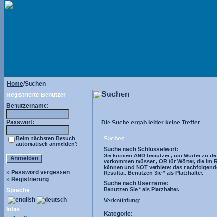
Home
/Suchen
Suchen
Registrierte Benutzer
Benutzername:
Passwort:
Die Suche ergab leider keine Treffer.
Beim nächsten Besuch
Suchen
automatisch anmelden?
Suche nach Schlüsselwort:
Sie können AND benutzen, um Wörter zu defi
vorkommen müssen, OR für Wörter, die im R
können und NOT verbietet das nachfolgend
»
Password vergessen
Resultat. Benutzen Sie * als Platzhalter.
»
Registrierung
Suche nach Username:
Benutzen Sie * als Platzhalter.
Sprache
Verknüpfung:
Infos
Kategorie: