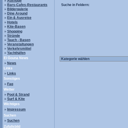
»
Ausflüge
»
Bars-Cafes-Restaurants
Suche in Feldern:
»
Bildergalerie
»
Dine Around
»
Ein & Ausreise
»
Hotels
»
Kite-Basen
»
Shopping
»
Strände
»
Tauch - Basen
»
Veranstaltungen
»
Verkehrsmittel
»
Yachthäfen
El Gouna News
»
News
Links
»
Links
Sonstiges
»
Faq
Wetter
»
Pool & Strand
»
Surf & Kite
Wichtiges
»
Impressum
Suchen
»
Suchen
Zufallsbild