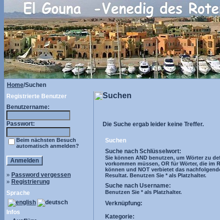
Home
/Suchen
Suchen
Registrierte Benutzer
Benutzername:
Passwort:
Die Suche ergab leider keine Treffer.
Beim nächsten Besuch
Suchen
automatisch anmelden?
Suche nach Schlüsselwort:
Sie können AND benutzen, um Wörter zu defi
vorkommen müssen, OR für Wörter, die im R
können und NOT verbietet das nachfolgend
»
Password vergessen
Resultat. Benutzen Sie * als Platzhalter.
»
Registrierung
Suche nach Username:
Benutzen Sie * als Platzhalter.
Sprache
Verknüpfung:
Infos
Kategorie: