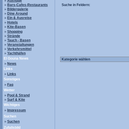
»
Ausflüge
»
Bars-Cafes-Restaurants
Suche in Feldern:
»
Bildergalerie
»
Dine Around
»
Ein & Ausreise
»
Hotels
»
Kite-Basen
»
Shopping
»
Strände
»
Tauch - Basen
»
Veranstaltungen
»
Verkehrsmittel
»
Yachthäfen
El Gouna News
»
News
Links
»
Links
Sonstiges
»
Faq
Wetter
»
Pool & Strand
»
Surf & Kite
Wichtiges
»
Impressum
Suchen
»
Suchen
Zufallsbild