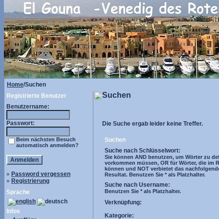
Home
/Suchen
Suchen
Registrierte Benutzer
Benutzername:
Passwort:
Die Suche ergab leider keine Treffer.
Beim nächsten Besuch
Suchen
automatisch anmelden?
Suche nach Schlüsselwort:
Sie können AND benutzen, um Wörter zu defi
vorkommen müssen, OR für Wörter, die im R
können und NOT verbietet das nachfolgend
»
Password vergessen
Resultat. Benutzen Sie * als Platzhalter.
»
Registrierung
Suche nach Username:
Benutzen Sie * als Platzhalter.
Sprache
Verknüpfung:
Infos
Kategorie: