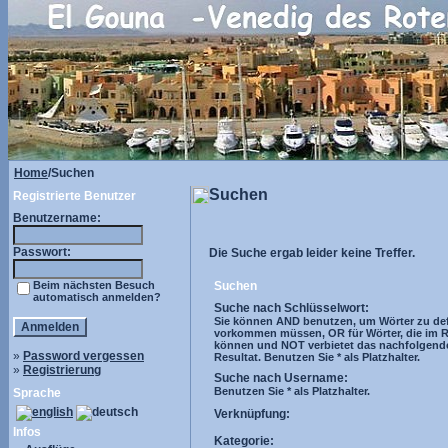
Home
/Suchen
Suchen
Registrierte Benutzer
Benutzername:
Passwort:
Die Suche ergab leider keine Treffer.
Beim nächsten Besuch
Suchen
automatisch anmelden?
Suche nach Schlüsselwort:
Sie können AND benutzen, um Wörter zu defi
vorkommen müssen, OR für Wörter, die im R
können und NOT verbietet das nachfolgend
»
Password vergessen
Resultat. Benutzen Sie * als Platzhalter.
»
Registrierung
Suche nach Username:
Benutzen Sie * als Platzhalter.
Sprache
Verknüpfung:
Infos
Kategorie: