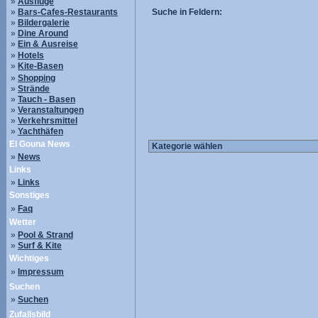
»
Ausflüge
»
Bars-Cafes-Restaurants
Suche in Feldern:
»
Bildergalerie
»
Dine Around
»
Ein & Ausreise
»
Hotels
»
Kite-Basen
»
Shopping
»
Strände
»
Tauch - Basen
»
Veranstaltungen
»
Verkehrsmittel
»
Yachthäfen
El Gouna News
»
News
Links
»
Links
Sonstiges
»
Faq
Wetter
»
Pool & Strand
»
Surf & Kite
Wichtiges
»
Impressum
Suchen
»
Suchen
Zufallsbild