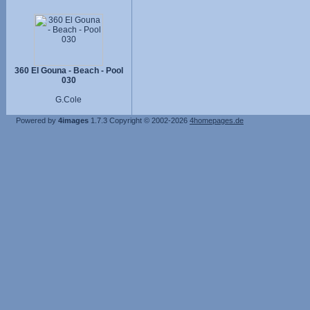
360 El Gouna - Beach - Pool
030
G.Cole
Powered by
4images
1.7.3
Copyright © 2002-2026
4homepages.de