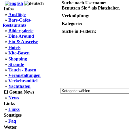
Suche nach Username:
Benutzen Sie * als Platzhalter.
Infos
»
Ausflüge
Verknüpfung:
»
Bars-Cafes-
Kategorie:
Restaurants
»
Bildergalerie
Suche in Feldern:
»
Dine Around
»
Ein & Ausreise
»
Hotels
»
Kite-Basen
»
Shopping
»
Strände
»
Tauch - Basen
»
Veranstaltungen
»
Verkehrsmittel
»
Yachthäfen
El Gouna News
»
News
Links
»
Links
Sonstiges
»
Faq
Wetter