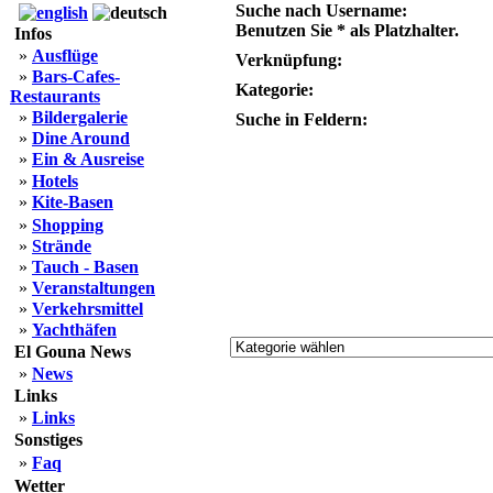
Suche nach Username:
Benutzen Sie * als Platzhalter.
Infos
»
Ausflüge
Verknüpfung:
»
Bars-Cafes-
Kategorie:
Restaurants
»
Bildergalerie
Suche in Feldern:
»
Dine Around
»
Ein & Ausreise
»
Hotels
»
Kite-Basen
»
Shopping
»
Strände
»
Tauch - Basen
»
Veranstaltungen
»
Verkehrsmittel
»
Yachthäfen
El Gouna News
»
News
Links
»
Links
Sonstiges
»
Faq
Wetter