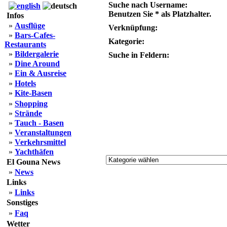
Suche nach Username:
Benutzen Sie * als Platzhalter.
Infos
»
Ausflüge
Verknüpfung:
»
Bars-Cafes-
Kategorie:
Restaurants
»
Bildergalerie
Suche in Feldern:
»
Dine Around
»
Ein & Ausreise
»
Hotels
»
Kite-Basen
»
Shopping
»
Strände
»
Tauch - Basen
»
Veranstaltungen
»
Verkehrsmittel
»
Yachthäfen
El Gouna News
»
News
Links
»
Links
Sonstiges
»
Faq
Wetter