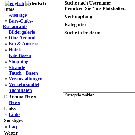
Suche nach Username:
Benutzen Sie * als Platzhalter.
Infos
»
Ausflüge
Verknüpfung:
»
Bars-Cafes-
Kategorie:
Restaurants
»
Bildergalerie
Suche in Feldern:
»
Dine Around
»
Ein & Ausreise
»
Hotels
»
Kite-Basen
»
Shopping
»
Strände
»
Tauch - Basen
»
Veranstaltungen
»
Verkehrsmittel
»
Yachthäfen
El Gouna News
»
News
Links
»
Links
Sonstiges
»
Faq
Wetter